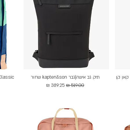
Fj - תיק גב קאן קן
תיק גב אישה|גבר kapten&son שחור
תצוגה מהירה
מחיר רגיל
מחיר מבצע
Free Shipping