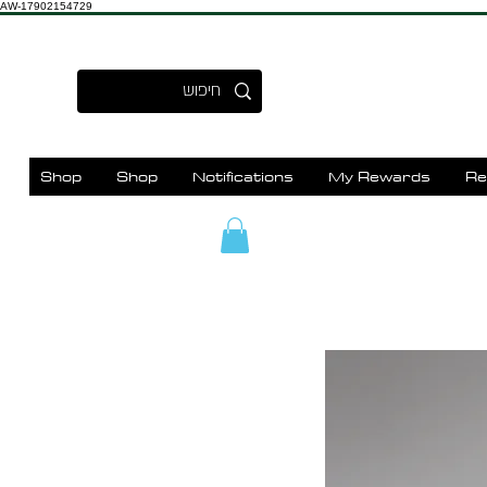
AW-17902154729
Shop
Shop
Notifications
My Rewards
Re