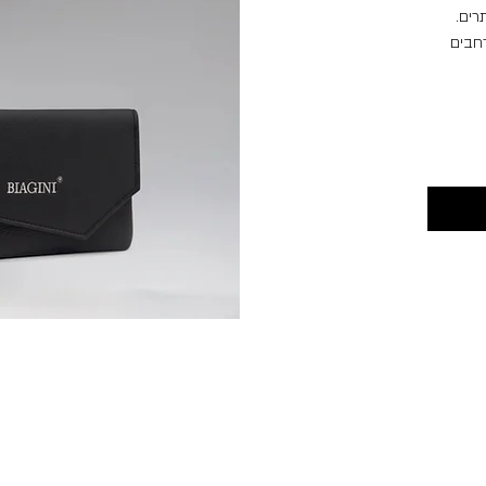
רים.
ם רחבים
 מטבעות.