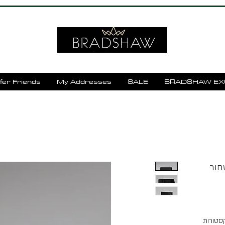
fer Friends
My Addresses
SALE
BRADSHAW EX
סטורות