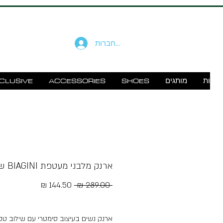
להתחברות
זוודות
מותגים
SHOES
ACCESSORIES
CLUSIVE
ארנק מלבני מעטפת BIAGINI שחור
מחיר
מחיר
 ‏289.00 ‏₪ 
רגיל
מבצע
Free Shipping
ארנק נשים בעיצוב סימטרי עם שילוב טק