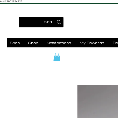
AW-17902154729
Shop
Shop
Notifications
My Rewards
Re