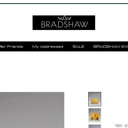
fer Friends
My Addresses
SALE
BRADSHAW EX
קי. נסגר