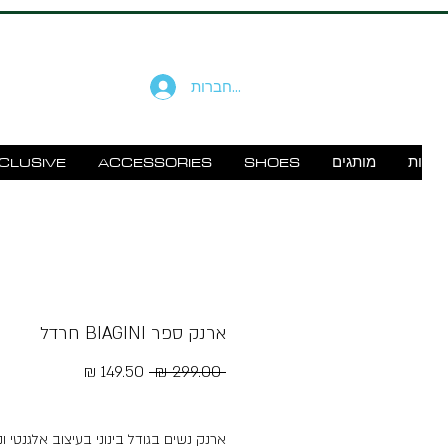
להתחברות
זוודות
מותגים
SHOES
ACCESSORIES
CLUSIVE
ארנק ספר BIAGINI חרדל
מחיר
מחיר
 ‏299.00 ‏₪ 
רגיל
מבצע
Free Shipping
ארנק נשים בגודל בינוני בעיצוב אלגנטי ונ