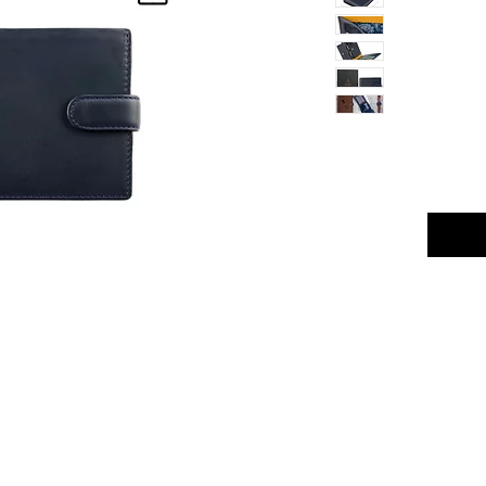
י. מראה
ל ארנק
נסי והאישי
ות.
נכבדה של
שישה
א
הוי ותא
זה
טנה
 לבלוט
 שהופכת