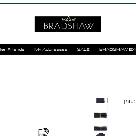
fer Friends
My Addresses
SALE
BRADSHAW EX
מזומן