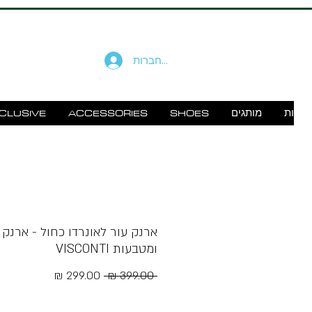
להתחברות
זוודות
מותגים
SHOES
ACCESSORIES
CLUSIVE
ארנק עור לאונרדו כחול - ארנק 
ומטבעות VISCONTI
מחיר
מחיר
 ‏399.00 ‏₪ 
רגיל
מבצע
Free Shipping