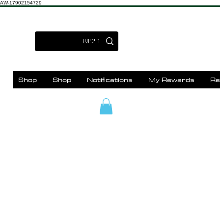
AW-17902154729
Shop
Shop
Notifications
My Rewards
Re