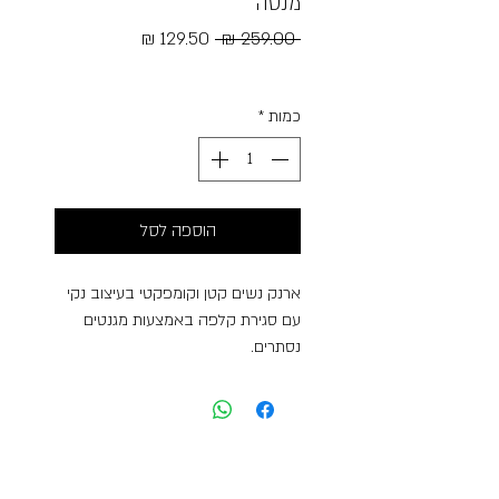
מנטה
מחיר
מחיר
 ‏259.00 ‏₪ 
רגיל
מבצע
Free Shipping
כמות
*
הוספה לסל
ארנק נשים קטן וקומפקטי בעיצוב נקי
עם סגירת קלפה באמצעות מגנטים
נסתרים.
כולל מקום ל-9 כרטיסי אשראי, תא
לשטרות ותא רוכסן בגב לאחסון
מטבעות.
מגיע עם ידית נשיאה נשלפת לשימוש
נוח וגמיש.