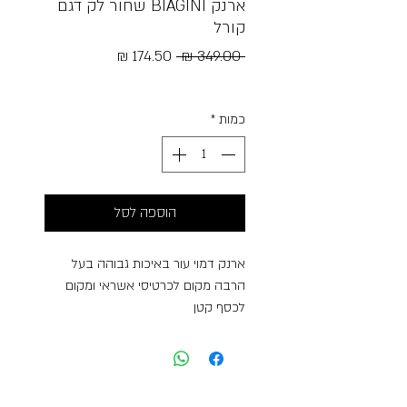
ארנק BIAGINI שחור לק דגם
קורל
מחיר
מחיר
 ‏349.00 ‏₪ 
רגיל
מבצע
Free Shipping
כמות
*
הוספה לסל
ארנק דמוי עור באיכות גבוהה בעל
הרבה מקום לכרטיסי אשראי ומקום
לכסף קטן