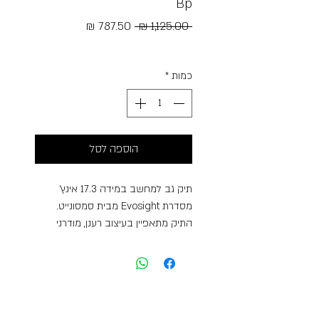
Bp
מחיר
מחיר
 ‏1,125.00 ‏₪ 
רגיל
מבצע
Free Shipping
כמות
*
הוספה לסל
תיק גב למחשב במידה 17.3 אינץ’
מסדרת Evosight מבית סמסונייט.
התיק מתאפיין בעיצוב רענן, מודרני
וחדשני, המשלב את האופי האייקוני של
הסדרה הקודמת Vectura Evo עם
טוויסט עכשווי ומיוחד. לתיק שני תאים
מרכזיים כשהאחד עם הרחבה לנפח
והשני מרופד למחשב במידת “17.3 וכיס