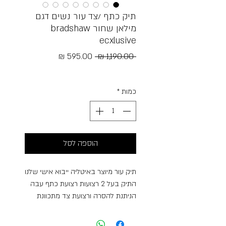
תיק כתף /צד עור נשים דגם
מילאן שחור bradshaw
ecxlusive
מחיר
מחיר
 ‏1,190.00 ‏₪ 
רגיל
מבצע
Free Shipping
כמות
*
הוספה לסל
תיק עור מיוצר באיטליה ייבוא אישי שלנו
התיק בעל 2 רצועות רצועת כתף עבה
הניתנת להסרה ורצועת צד מתכוונת
לאורך ארוך הניתנת גם להסרה התיק
בעל אבזם מוזהב פתיחה חיצונית