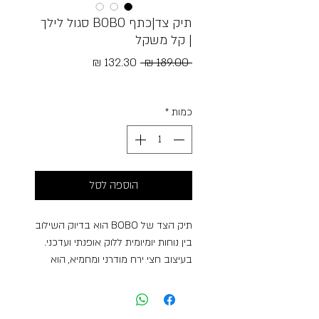
תיק צד|כתף BOBO סגול לילך
| קל משקל
מחיר
מחיר
 ‏189.00 ‏₪ 
רגיל
מבצע
Free Shipping
כמות
*
הוספה לסל
תיק הצד של BOBO הוא בדיוק השילוב
בין נוחות יומיומית ללוק אופנתי ועדכני.
בעיצוב חצי ירח מודרני ומחמיא, הוא
מעניק מראה קליל אך מלא בסטייל —
כזה שמתאים גם לשעות היום וגם
ליציאות ערב קלילות. הגוון-פסטלי העדין