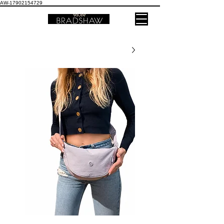
AW-17902154729