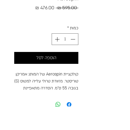
מחיר
מחיר
 ‏595.00 ‏₪ 
רגיל
מבצע
Free Shipping
כמות
*
הוספה לסל
קולקציית Aerospin של המותג אמריקן
טוריסטר. מזוודת טרולי עלייה למטוס (S)
בגובה 55 ס”מ. הסדרה מתאפיינת
במשקל קל במיוחד, בנפחים גדולים
ובפונקציונליות מעולה עם הרחבה לנפח
מרבי של 51 ליטר, 4 גלגלים כפולים
לתנועה חלקה ונוחה, מנעול קומבינציה,
מערך אריזה דו צדדי עם רצועות
תומכות ומחיצות סגורות, תאים חיצוניים