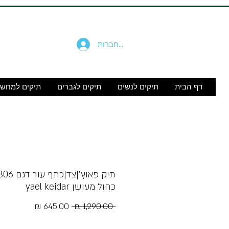
להתחברות
דף הבית
תיקים לנשים
תיקים לגברים
תיקים למחש
תיק פאוץ׳|צד|כ
כחול מעושן yael keidar
מחיר
מחיר
 ‏1,290.00 ‏₪ 
רגיל
מבצע
Free Shipping