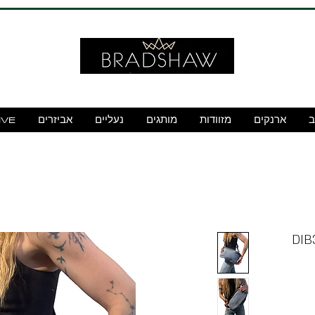
ב
ארנקים
מזוודות
מותגים
נעליים
אביזרים
IVE
תף עור דגם DIB306