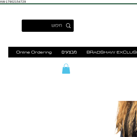
AW-17902154729
BRADSHAW EXCLUS
מבצעים
Online Ordering