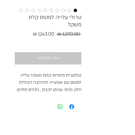
טרולי עלייה למטוס קלת
משקל
מחיר
מחיר
 ‏1,270.00 ‏₪ 
רגיל
מבצע
Free Shipping
אזל מהמלאי
קולקציית מזוודות קלות משקל עלייה
למטוס עם אופצייה להרחבה הכוללת
חלק פנימי שניתן לכבס , גלגלים תלויים
שמונעים רעש וויברציה ותא מרכזי
שמתרחב ל-3 ס״מ בעלת מנעול חכם,
יציאה לקבל USB, אחיזה תחתונה
וחוצץ פנימי לסידור האולטמטיבי ***5
שנים אחריות*** גובהה - 55 ס״מ רוחב
40ס״מ עומק 20/23 ס״מ נפח 39/45