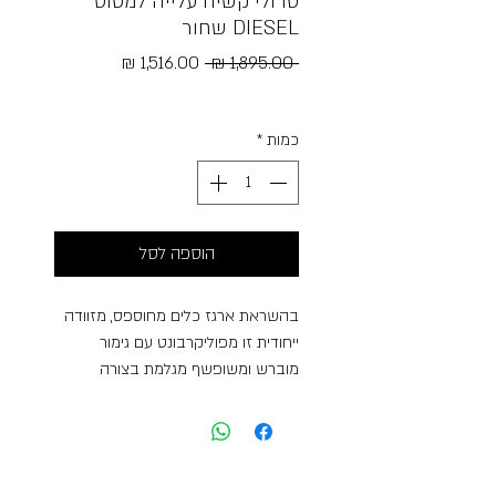
טרולי קשיח עלייה למטוס
DIESEL שחור
מחיר
מחיר
 ‏1,895.00 ‏₪ 
רגיל
מבצע
Free Shipping
כמות
*
הוספה לסל
בהשראת ארגז כלים מחוספס, מזוודה
ייחודית זו מפוליקרבונט עם גימור
מוברש ומשופשף מגלמת בצורה
מושלמת את ה-DNA של DIESEL.
קומפקטי אך מרווח, גודלו הקטן הופך
אותו לאידיאלי לטיולים קצרים ולשימוש
כמזוודת יד. תקנות כבודת יד עשויות