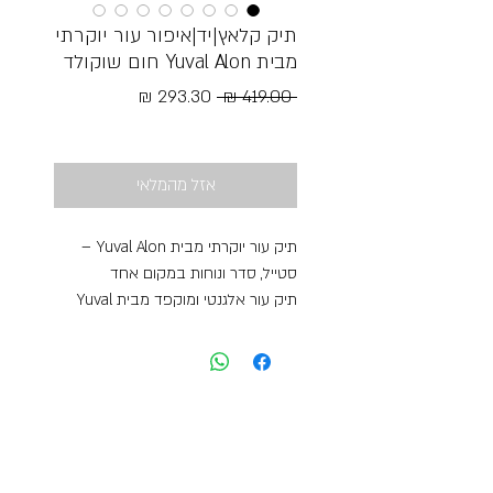
תיק קלאץ|יד|איפור עור יוקרתי
מבית Yuval Alon חום שוקולד
מחיר
מחיר
 ‏419.00 ‏₪ 
רגיל
מבצע
Free Shipping
אזל מהמלאי
תיק עור יוקרתי מבית Yuval Alon –
סטייל, סדר ונוחות במקום אחד
תיק עור אלגנטי ומוקפד מבית Yuval
Alon, עשוי עור איכותי בגימור טבעי
ועשיר, עם טקסטורה ייחודית שמדגישה
את היוקרה והאותנטיות של החומר. הגוון
החום העמוק מעניק לתיק מראה קלאסי
ועל-זמני שמתאים לכל סגנון.
התיק מעוצב בקווים נקיים עם לוגו
מוטבע בעדינות, ומשלב בין מראה